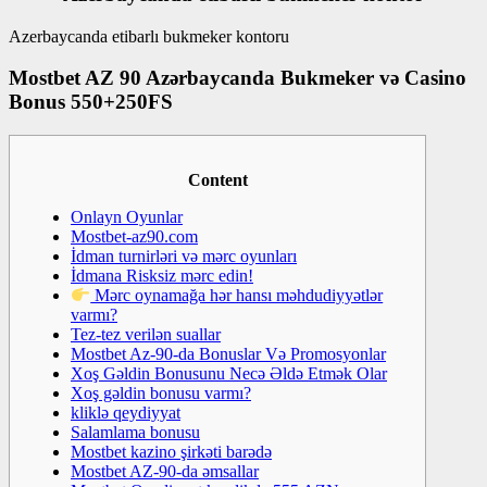
Azerbaycanda etibarlı bukmeker kontoru
Mostbet AZ 90 Azərbaycanda Bukmeker və Casino
Bonus 550+250FS
Content
Onlayn Oyunlar
Mostbet-az90.com
İdman turnirləri və mərc oyunları
İdmana Risksiz mərc edin!
Mərc oynamağa hər hansı məhdudiyyətlər
varmı?
Tez-tez verilən suallar
Mostbet Az-90-da Bonuslar Və Promosyonlar
Xoş Gəldin Bonusunu Necə Əldə Etmək Olar
Xoş gəldin bonusu varmı?
kliklə qeydiyyat
Salamlama bonusu
Mostbet kazino şirkəti barədə
Mostbet AZ-90-da əmsallar