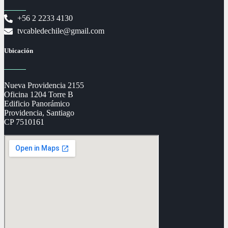
+56 2 2233 4130
tvcabledechile@gmail.com
Ubicación
Nueva Providencia 2155
Oficina 1204 Torre B
Edificio Panorámico
Providencia, Santiago
CP 7510161