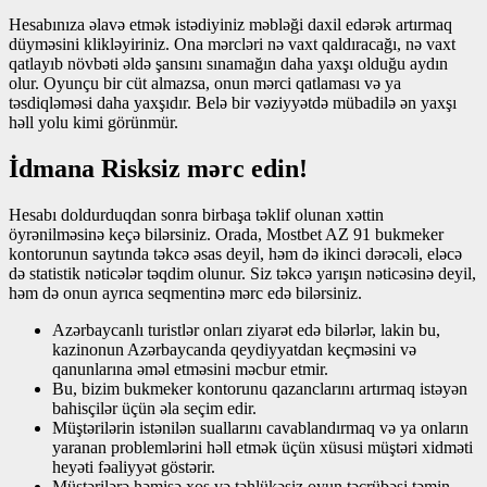
Hesabınıza əlavə etmək istədiyiniz məbləği daxil edərək artırmaq
düyməsini klikləyiriniz. Ona mərcləri nə vaxt qaldıracağı, nə vaxt
qatlayıb növbəti əldə şansını sınamağın daha yaxşı olduğu aydın
olur. Oyunçu bir cüt almazsa, onun mərci qatlaması və ya
təsdiqləməsi daha yaxşıdır. Belə bir vəziyyətdə mübadilə ən yaxşı
həll yolu kimi görünmür.
İdmana Risksiz mərc edin!
Hesabı doldurduqdan sonra birbaşa təklif olunan xəttin
öyrənilməsinə keçə bilərsiniz. Orada, Mostbet AZ 91 bukmeker
kontorunun saytında təkcə əsas deyil, həm də ikinci dərəcəli, eləcə
də statistik nəticələr təqdim olunur. Siz təkcə yarışın nəticəsinə deyil,
həm də onun ayrıca seqmentinə mərc edə bilərsiniz.
Azərbaycanlı turistlər onları ziyarət edə bilərlər, lakin bu,
kazinonun Azərbaycanda qeydiyyatdan keçməsini və
qanunlarına əməl etməsini məcbur etmir.
Bu, bizim bukmeker kontorunu qazanclarını artırmaq istəyən
bahisçilər üçün əla seçim edir.
Müştərilərin istənilən suallarını cavablandırmaq və ya onların
yaranan problemlərini həll etmək üçün xüsusi müştəri xidməti
heyəti fəaliyyət göstərir.
Müştərilərə həmişə xoş və təhlükəsiz oyun təcrübəsi təmin