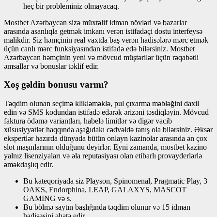
heç bir probleminiz olmayacaq.
Mostbet Azərbaycan sizə müxtəlif idman növləri və bazarlar
arasında asanlıqla getmək imkanı verən istifadəçi dostu interfeysə
malikdir. Siz həmçinin real vaxtda baş verən hadisələrə mərc etmək
üçün canlı mərc funksiyasından istifadə edə bilərsiniz. Mostbet
Azərbaycan həmçinin yeni və mövcud müştərilər üçün rəqabətli
əmsallar və bonuslar təklif edir.
Xoş gəldin bonusu varmı?
Təqdim olunan seçimə klikləməklə, pul çıxarma məbləğini daxil
edin və SMS kodundan istifadə edərək ərizəni təsdiqləyin. Mövcud
faktura ödəmə variantları, habelə limitlər və digər vacib
xüsusiyyətlər haqqında aşağıdakı cədvəldə tanış ola bilərsiniz. Əksər
ekspertlər hazırda dünyada bütün onlayn kazinolar arasında ən çox
slot maşınlarının olduğunu deyirlər. Eyni zamanda, mostbet kazino
yalnız lisenziyaları və əla reputasiyası olan etibarlı provayderlərlə
əməkdaşlıq edir.
Bu kateqoriyada siz Playson, Spinomenal, Pragmatic Play, 3
OAKS, Endorphina, LEAP, GALAXYS, MASCOT
GAMING və s.
Bu bölmə saytın başlığında təqdim olunur və 15 idman
hadisəsini əhatə edir.