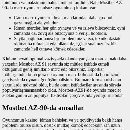
minimum və maksimum bahis limitləri fərqlidir. Bəli, Mostbet AZ-
90-də mərc oyunları pulsuz oynanılmaq imkanı var.
Canlı mərc oyunları idman mərclərindən daha çox pul
qazanmağın əla yoludur.
İdman mərcləri hər gün oynaya və ya izləyə biləcəyiniz, eyni
zamanda da, zövq ala biləcəyiniz əlverişli hobbidir.
Saytla bağlı hər hansı bir probleminiz varsa, texniki dəstək
xidmətinə müraciət edə bilərsiniz, işçilər sualınızı tez bir
zamanda həll etməyə kömək edəcəklər.
Klubun heyəti optimal vəziyyətdə olanda yarışlara mərc etmək daha
yaxşıdır. Mostbet AZ 91 saytında siz mütləq istifadə etməli
olduğunuz geniş limitlərlə mərc edə bilərsiniz. Esportlar
möhtəşəmdir, buna görə də oyunun mərc bölməsində bu intizam
çərçivəsində oynamağı düşünməlisiniz. Bu mərc formatı nisbətən
yaxınlarda mövcud oldu, bu da onun istifadəçilər arasında sürətlə
populyarlaşmasınasəbəb oldu. Mostbet-AZ91-də oyunda mərclər
adətən günün ən populyar hadisələri çərçivəsində yerləşdirilə bilər.
Mostbet AZ-90-da əmsallar
Oyunçunun kazino, idman bahisləri və ya qeydiyyatla bağlı hansı
problemi olursa olsun, dəstək mütləq kömək edəcəkdir. Ən uzun