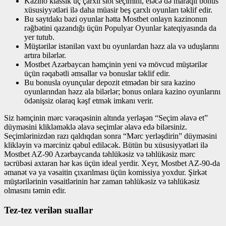
Kazino klassik üç çarxlı slot seçimini, eləcə də maraqlı bonus
xüsusiyyətləri ilə daha müasir beş çarxlı oyunları təklif edir.
Bu saytdakı bəzi oyunlar hətta Mostbet onlayn kazinonun
rəğbətini qazandığı üçün Populyar Oyunlar kateqiyasında da
yer tutub.
Müştərilər istənilən vaxt bu oyunlardan həzz ala və uduşlarını
artıra bilərlər.
Mostbet Azərbaycan həmçinin yeni və mövcud müştərilər
üçün rəqabətli əmsallar və bonuslar təklif edir.
Bu bonusla oyunçular depozit etmədən bir sıra kazino
oyunlarından həzz ala bilərlər; bonus onlara kazino oyunlarını
ödənişsiz olaraq kəşf etmək imkanı verir.
Siz həmçinin mərc vərəqəsinin altında yerləşən “Seçim əlavə et”
düyməsini klikləməklə əlavə seçimlər əlavə edə bilərsiniz.
Seçimlərinizdən razı qaldıqdan sonra “Mərc yerləşdirin” düyməsini
klikləyin və mərciniz qəbul ediləcək. Bütün bu xüsusiyyətləri ilə
Mostbet AZ-90 Azərbaycanda təhlükəsiz və təhlükəsiz mərc
təcrübəsi axtaran hər kəs üçün ideal yerdir. Xeyr, Mostbet AZ-90-da
əmanət və ya vəsaitin çıxarılması üçün komissiya yoxdur. Şirkət
müştərilərinin vəsaitlərinin hər zaman təhlükəsiz və təhlükəsiz
olmasını təmin edir.
Tez-tez verilən suallar