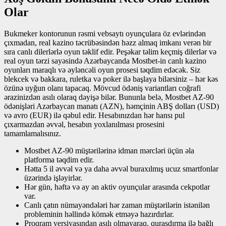
Olar
Bukmeker kontorunun rəsmi vebsaytı oyunçulara öz evlərindən
çıxmadan, real kazino təcrübəsindən həzz almaq imkanı verən bir
sıra canlı dilerlərlə oyun təklif edir. Peşəkar təlim keçmiş dilerlər və
real oyun tərzi sayəsində Azərbaycanda Mostbet-in canlı kazino
oyunları maraqlı və əyləncəli oyun prosesi təqdim edəcək. Siz
blekcek və bakkara, ruletka və poker ilə başlaya bilərsiniz – hər kəs
özünə uyğun olanı tapacaq. Mövcud ödəniş variantları coğrafi
ərazinizdən asılı olaraq dəyişə bilər. Bununla belə, Mostbet AZ-90
ödənişləri Azərbaycan manatı (AZN), həmçinin ABŞ dolları (USD)
və avro (EUR) ilə qəbul edir. Hesabınızdan hər hansı pul
çıxarmazdan əvvəl, hesabın yoxlanılması prosesini
tamamlamalısınız.
Mostbet AZ-90 müştərilərinə idman mərcləri üçün əla
platforma təqdim edir.
Hətta 5 il əvvəl və ya daha əvvəl buraxılmış ucuz smartfonlar
üzərində işləyirlər.
Hər gün, həftə və ay ən aktiv oyunçular arasında cekpotlar
var.
Canlı çatın nümayəndələri hər zaman müştərilərin istənilən
probleminin həllində kömək etməyə hazırdırlar.
Proqram versiyasından asılı olmayaraq, quraşdırma ilə bağlı