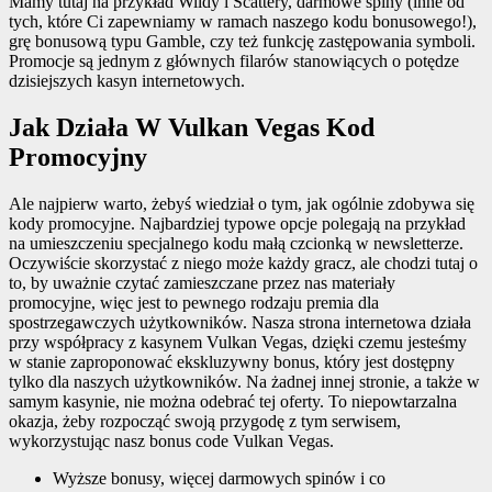
Mamy tutaj na przykład Wildy i Scattery, darmowe spiny (inne od
tych, które Ci zapewniamy w ramach naszego kodu bonusowego!),
grę bonusową typu Gamble, czy też funkcję zastępowania symboli.
Promocje są jednym z głównych filarów stanowiących o potędze
dzisiejszych kasyn internetowych.
Jak Działa W Vulkan Vegas Kod
Promocyjny
Ale najpierw warto, żebyś wiedział o tym, jak ogólnie zdobywa się
kody promocyjne. Najbardziej typowe opcje polegają na przykład
na umieszczeniu specjalnego kodu małą czcionką w newsletterze.
Oczywiście skorzystać z niego może każdy gracz, ale chodzi tutaj o
to, by uważnie czytać zamieszczane przez nas materiały
promocyjne, więc jest to pewnego rodzaju premia dla
spostrzegawczych użytkowników. Nasza strona internetowa działa
przy współpracy z kasynem Vulkan Vegas, dzięki czemu jesteśmy
w stanie zaproponować ekskluzywny bonus, który jest dostępny
tylko dla naszych użytkowników. Na żadnej innej stronie, a także w
samym kasynie, nie można odebrać tej oferty. To niepowtarzalna
okazja, żeby rozpocząć swoją przygodę z tym serwisem,
wykorzystując nasz bonus code Vulkan Vegas.
Wyższe bonusy, więcej darmowych spinów i co