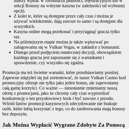
należy wpisać w formularzu płatności, rejestracyjnym lub w
sekcji Bonusy na witrynie kasyna (w zależności od wybranej
opcji).
Z kolei te, które są dostępne przez cały czas i można je
używać wielokrotnie, dają zawsze to samo i są dostępne dla
wszystkich.
Kasyna online mogą przekonać i przyciągnąć gracza tylko
raz.
Na późniejszym etapie można je także wpisywać po
zalogowaniu się w Vulkan Vegas, w zakładce z bonusami.
Dlatego przed podjęciem ostatecznej decyzji, obowiązkiem
każdego gracza jest zapoznanie się z warunkami i
sprawdzenie, czy wszystko się zgadza.
Promocja ma też świetne warunki, które przedstawiamy poniżej.
Zapewne zdążyłeś się już zorientować, że nasze Vulkan Casino kod
promocyjny oferuje nie tylko jako jeden bonus, ale zapewniamy
całą gamę korzyści. Co ważne — nieustannie zmieniamy naszą
ofertę z promocjami, jako że chcemy cały czas wyprzedzać
konkurencję o ten przysłowiowy krok i być zawsze z przodu.
Wśród fanów promocji kasynowych zdecydowanie nie brakuje
osób, które lubią korzystać z tego, co do zaoferowania mają bonusy
bez depozytu.
Jak Można Wypłacić Wygrane Zdobyte Za Pomocą