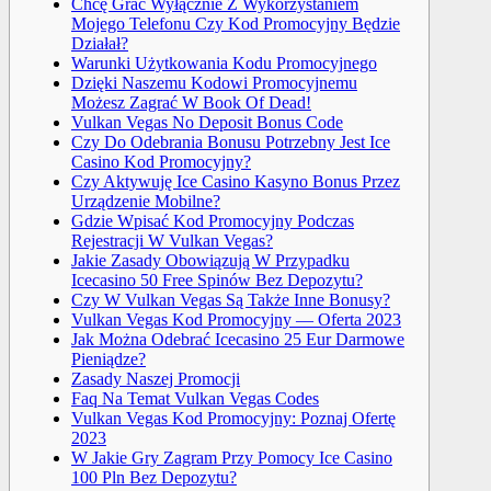
Chcę Grać Wyłącznie Z Wykorzystaniem
Mojego Telefonu Czy Kod Promocyjny Będzie
Działał?
Warunki Użytkowania Kodu Promocyjnego
Dzięki Naszemu Kodowi Promocyjnemu
Możesz Zagrać W Book Of Dead!
Vulkan Vegas No Deposit Bonus Code
Czy Do Odebrania Bonusu Potrzebny Jest Ice
Casino Kod Promocyjny?
Czy Aktywuję Ice Casino Kasyno Bonus Przez
Urządzenie Mobilne?
Gdzie Wpisać Kod Promocyjny Podczas
Rejestracji W Vulkan Vegas?
Jakie Zasady Obowiązują W Przypadku
Icecasino 50 Free Spinów Bez Depozytu?
Czy W Vulkan Vegas Są Także Inne Bonusy?
Vulkan Vegas Kod Promocyjny — Oferta 2023
Jak Można Odebrać Icecasino 25 Eur Darmowe
Pieniądze?
Zasady Naszej Promocji
Faq Na Temat Vulkan Vegas Codes
Vulkan Vegas Kod Promocyjny: Poznaj Ofertę
2023
W Jakie Gry Zagram Przy Pomocy Ice Casino
100 Pln Bez Depozytu?