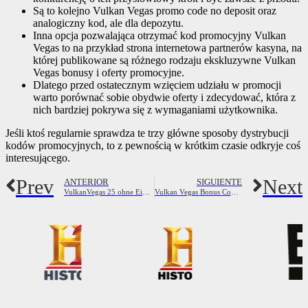
Są to kolejno Vulkan Vegas promo code no deposit oraz
analogiczny kod, ale dla depozytu.
Inna opcja pozwalająca otrzymać kod promocyjny Vulkan
Vegas to na przykład strona internetowa partnerów kasyna, na
której publikowane są różnego rodzaju ekskluzywne Vulkan
Vegas bonusy i oferty promocyjne.
Dlatego przed ostatecznym wzięciem udziału w promocji
warto porównać sobie obydwie oferty i zdecydować, która z
nich bardziej pokrywa się z wymaganiami użytkownika.
Jeśli ktoś regularnie sprawdza te trzy główne sposoby dystrybucji
kodów promocyjnych, to z pewnością w krótkim czasie odkryje coś
interesującego.
Prev
Next
ANTERIOR
SIGUIENTE
VulkanVegas 25 ohne Einzahlung oder 50 Freispiele Grati
Vulkan Vegas Bonus Code 2023: Alle VulkanVegas Promo Codes & Aktionscode Bestandskunde NOT