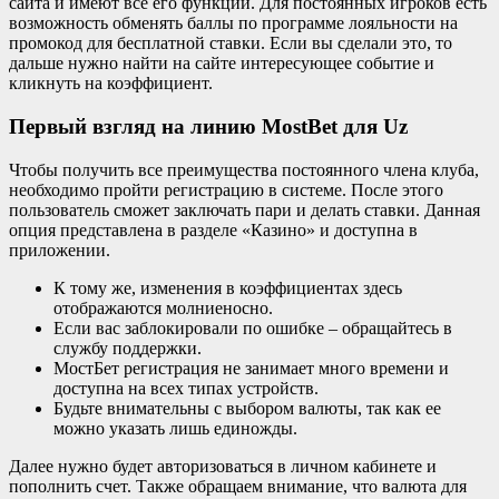
сайта и имеют все его функции. Для постоянных игроков есть
возможность обменять баллы по программе лояльности на
промокод для бесплатной ставки. Если вы сделали это, то
дальше нужно найти на сайте интересующее событие и
кликнуть на коэффициент.
Первый взгляд на линию MostBet для Uz
Чтобы получить все преимущества постоянного члена клуба,
необходимо пройти регистрацию в системе. После этого
пользователь сможет заключать пари и делать ставки. Данная
опция представлена в разделе «Казино» и доступна в
приложении.
К тому же, изменения в коэффициентах здесь
отображаются молниеносно.
Если вас заблокировали по ошибке – обращайтесь в
службу поддержки.
МостБет регистрация не занимает много времени и
доступна на всех типах устройств.
Будьте внимательны с выбором валюты, так как ее
можно указать лишь единожды.
Далее нужно будет авторизоваться в личном кабинете и
пополнить счет. Также обращаем внимание, что валюта для