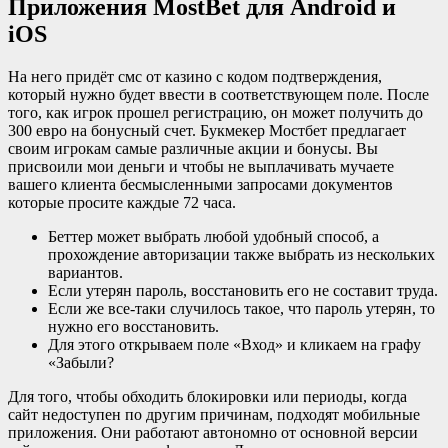
Приложения MostBet для Android и
iOS
На него придёт смс от казино с кодом подтверждения,
который нужно будет ввести в соответствующем поле. После
того, как игрок прошел регистрацию, он может получить до
300 евро на бонусный счет. Букмекер Мостбет предлагает
своим игрокам самые различные акции и бонусы. Вы
присвоили мои деньги и чтобы не выплачивать мучаете
вашего клиента бесмысленными запросами документов
которые просите каждые 72 часа.
Беттер может выбрать любой удобный способ, а
прохождение авторизации также выбрать из нескольких
вариантов.
Если утерян пароль, восстановить его не составит труда.
Если же все-таки случилось такое, что пароль утерян, то
нужно его восстановить.
Для этого открываем поле «Вход» и кликаем на графу
«Забыли?
Для того, чтобы обходить блокировки или периоды, когда
сайт недоступен по другим причинам, подходят мобильные
приложения. Они работают автономно от основной версии