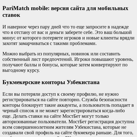
PariMatch mobile: версия сайта для мобильных
ставок
И наверное через пару дней что то еще запросите в надежде
что я отстану от вас и деньги заберете себе. Это ваш большой
минус от которого потеряете игроков и новые клиенты врядли
захотят замарчиваться с такими проблемами.
Можно выбрать из популярных, новинок или составить
собственный лист предпочтений. Игроки повышают уровень,
получают баллы и бонусы, которые затем конвертируют по
выгодному курсу.
Букмекерские конторы Узбекистана
Если вы потеряли доступ к своему профилю, не нужно
регистрироваться на сайте повторно. Служба безопасности
конторы блокирует такие аккаунты, а пользователь попадает в
черный список и не может зарегистрироваться когда-либо
еще. Делать ставки на сайте МостБет могут только
авторизованные пользователи. МостБет регистрация доступна
всем совершеннолетним жителям Узбекистана, которые не
создавали свой профиль на сайте букмекера раньше. Для того,