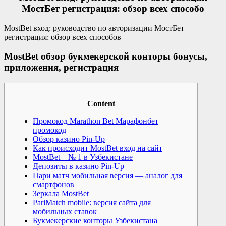
МостБет регистрация: обзор всех способо
MostBet вход: руководство по авторизации МостБет
регистрация: обзор всех способов
MostBet обзор букмекерской конторы бонусы,
приложения, регистрация
Content
Промокод Marathon Bet Марафонбет
промокод
Обзор казино Pin-Up
Как происходит MostBet вход на сайт
MostBet – № 1 в Узбекистане
Депозиты в казино Pin-Up
Пари матч мобильная версия — аналог для
смартфонов
Зеркала MostBet
PariMatch mobile: версия сайта для
мобильных ставок
Букмекерские конторы Узбекистана