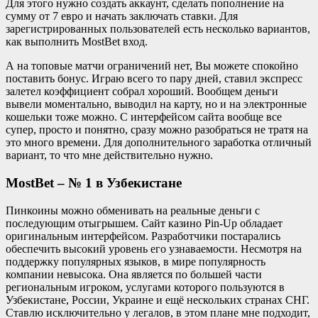
Для этого нужно создать аккаунт, сделать пополнение на
сумму от 7 евро и начать заключать ставки. Для
зарегистрированных пользователей есть несколько вариантов,
как выполнить MostBet вход.
А на топовые матчи ограничений нет, Вы можете спокойно
поставить бонус. Играю всего то пару дней, ставил экспресс
залетел коэффициент собрал хороший. Вообщем деньги
вывели моментально, выводил на карту, но и на электронные
кошельки тоже можно. С интерфейсом сайта вообще все
супер, просто и понятно, сразу можно разобраться не тратя на
это много времени. Для дополнительного заработка отличный
вариант, то что мне действительно нужно.
MostBet – № 1 в Узбекистане
Пинкоины можно обменивать на реальные деньги с
последующим отыгрышем. Сайт казино Pin-Up обладает
оригинальным интерфейсом. Разработчики постарались
обеспечить высокий уровень его узнаваемости. Несмотря на
поддержку популярных языков, в мире популярность
компании невысока. Она является по большей части
региональным игроком, услугами которого пользуются в
Узбекистане, России, Украине и ещё нескольких странах СНГ.
Ставлю исключительно у легалов, в этом плане мне подходит,