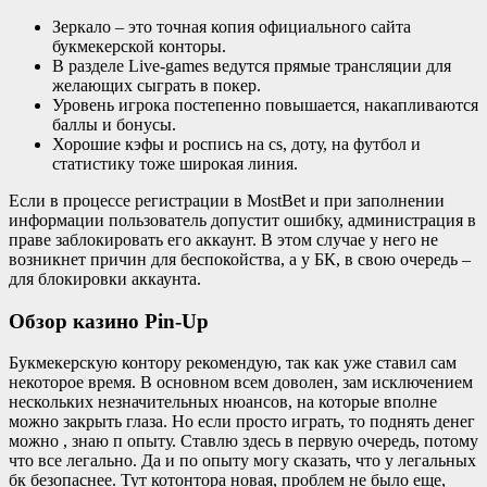
Зеркало – это точная копия официального сайта
букмекерской конторы.
В разделе Live-games ведутся прямые трансляции для
желающих сыграть в покер.
Уровень игрока постепенно повышается, накапливаются
баллы и бонусы.
Хорошие кэфы и роспись на cs, доту, на футбол и
статистику тоже широкая линия.
Если в процессе регистрации в MostBet и при заполнении
информации пользователь допустит ошибку, администрация в
праве заблокировать его аккаунт. В этом случае у него не
возникнет причин для беспокойства, а у БК, в свою очередь –
для блокировки аккаунта.
Обзор казино Pin-Up
Букмекерскую контору рекомендую, так как уже ставил сам
некоторое время. В основном всем доволен, зам исключением
нескольких незначительных нюансов, на которые вполне
можно закрыть глаза. Но если просто играть, то поднять денег
можно , знаю п опыту. Ставлю здесь в первую очередь, потому
что все легально. Да и по опыту могу сказать, что у легальных
бк безопаснее. Тут котонтора новая, проблем не было еще,