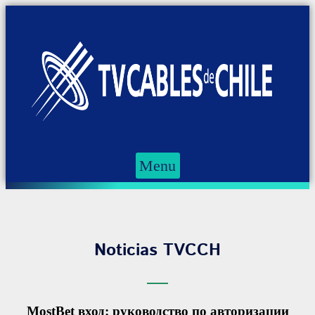
Menu
Noticias TVCCH
MostBet вход: руководство по авторизации