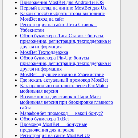
Приложения MostBet для Android и iOS
Первый взгляд на линию MostBet для Uz
Какой способ выбрать чтобы выполнять
MostBet вход на сайт
Регистрация на сайте Лига Ставок –
Узбекистан
Обзор букмекера Лига Ставок : бонусы,
приложения, регистрация, техподдержка и
другая информация
MostBet Техподдержка
Обзор букмекера Pin-Up: бонусы,
приложения, регистрация, техподдержка и
другая информация
MostBet – лучшее казино в Узбекистане
Где искать актуальный промокод MostBet
Как правильно поставить через PariMatch
мобильная версия
Возможности для ставок в Пари Матч
мобильная версия при блокировке главного
сайта
Марафонбет промокод — какой бонус?
Обзор букмекера 1xBet
Промокод MostBet — бонусные
предложения для игроков
Регистрация на сайте MostBet Uz