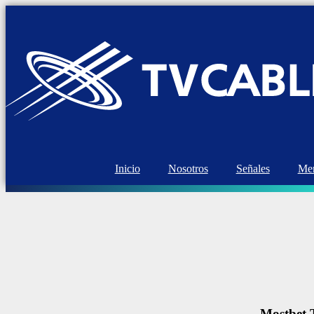
Inicio
Nosotros
Señales
Mem
Mostbet T