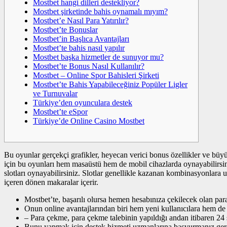
Mostbet hangi dilleri destekliyor?
Mostbet şirketinde bahis oynamalı mıyım?
Mostbet’e Nasıl Para Yatırılır?
Mostbet’te Bonuslar
Mostbet’in Başlıca Avantajları
Mostbet’te bahis nasıl yapılır
Mostbet başka hizmetler de sunuyor mu?
Mostbet’te Bonus Nasıl Kullanılır?
Mostbet – Online Spor Bahisleri Şirketi
Mostbet’te Bahis Yapabileceğiniz Popüler Ligler
ve Turnuvalar
Türkiye’den oyunculara destek
Mostbet’te eSpor
Türkiye’de Online Casino Mostbet
Bu oyunlar gerçekçi grafikler, heyecan verici bonus özellikler ve büyük
için bu oyunları hem masaüstü hem de mobil cihazlarda oynayabilirsin
slotları oynayabilirsiniz. Slotlar genellikle kazanan kombinasyonlara
içeren dönen makaralar içerir.
Mostbet’te, başarılı olursa hemen hesabınıza çekilecek olan para
Onun online avantajlarından biri hem yeni kullanıcılara hem de
– Para çekme, para çekme talebinin yapıldığı andan itibaren 24 s
Bunu yapmak için destek hizmeti uzmanlarına başvurmanız gere