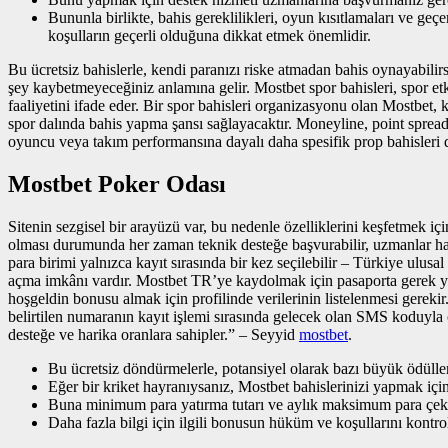
Bununla birlikte, bahis gereklilikleri, oyun kısıtlamaları ve geç
koşulların geçerli olduğuna dikkat etmek önemlidir.
Bu ücretsiz bahislerle, kendi paranızı riske atmadan bahis oynayabilirs
şey kaybetmeyeceğiniz anlamına gelir. Mostbet spor bahisleri, spor et
faaliyetini ifade eder. Bir spor bahisleri organizasyonu olan Mostbet, kul
spor dalında bahis yapma şansı sağlayacaktır. Moneyline, point spread 
oyuncu veya takım performansına dayalı daha spesifik prop bahisler
Mostbet Poker Odası
Sitenin sezgisel bir arayüzü var, bu nedenle özelliklerini keşfetmek 
olması durumunda her zaman teknik desteğe başvurabilir, uzmanlar haf
para birimi yalnızca kayıt sırasında bir kez seçilebilir – Türkiye ulus
açma imkânı vardır. Mostbet TR’ye kaydolmak için pasaporta gerek y
hoşgeldin bonusu almak için profilinde verilerinin listelenmesi gereki
belirtilen numaranın kayıt işlemi sırasında gelecek olan SMS koduyla 
desteğe ve harika oranlara sahipler.” – Seyyid
mostbet
.
Bu ücretsiz döndürmelerle, potansiyel olarak bazı büyük ödülle
Eğer bir kriket hayranıysanız, Mostbet bahislerinizi yapmak iç
Buna minimum para yatırma tutarı ve aylık maksimum para çekme
Daha fazla bilgi için ilgili bonusun hüküm ve koşullarını kontro