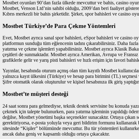
Mostbet oyunları 90’dan fazla ülkede mevcuttur ve bahis, casino oyunla
Mostbet, Venson Ltd’nin sahibi olduğu, 2009’dan beri faaliyet gösteren
Kıbrıs merkezli bir bahis şirketidir. Şirket, spor bahisleri ve casino o
Mostbet Türkiye’de Para Çekme Yöntemleri
Evet, Mostbet ayrıca sanal spor bahisleri, eSpor bahisleri ve casino o
platformun sunduğu tüm eğlencenin tadını çıkarabilirsiniz. Daha fazla 
yatırma ve çekme işlemleri yapabilirsiniz. Mostbet ayrıca Klasik Baka
çeşitleri de sunmaktadır. Mostbet ayrıca Amerikan, Avrupa ve Fransız gi
grafiklerle gelir ve yarış pisti bahisleri ve hızlı erişim için favori bahis
Yayınlar, hesabında oturum açmış olan tüm kayıtlı Mostbet kullanıcılar
yalnızca kayıt ülkesini (Türkiye) ve hesap para birimini (TL) seçmesi 
Şifre otomatik olarak oluşturulur ve kişisel hesabınıza ilk giriş yaptığ
Mostbet’te müşteri desteği
24 saat sonra para gelmediyse, teknik destek servisine bu konuda yazın
çekmek için talepte bulunurken, para yatırma işleminin yapıldığı öde
değilse, Mostbet yönetimi başka seçenekler sunacaktır. Ortaya çıkan so
gerektiriyorsa, e-posta yoluyla veya geri bildirim formunu kullanarak
sitesinde “Kişiler” bölümünde mevcuttur. Bu tür yöntemleri kullanı
ancak daha geniş ve kapsamlı olduğu ortaya çıkacaktır.