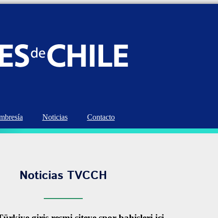
bresía
Noticias
Contacto
Noticias TVCCH
ürkiye giriş resmi siteye spor bahisleri içi