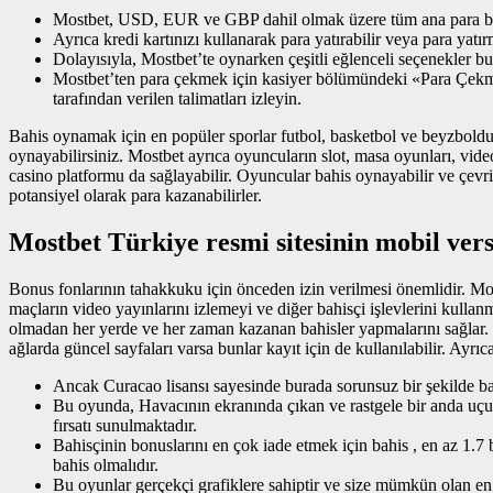
Mostbet, USD, EUR ve GBP dahil olmak üzere tüm ana para bir
Ayrıca kredi kartınızı kullanarak para yatırabilir veya para yatır
Dolayısıyla, Mostbet’te oynarken çeşitli eğlenceli seçenekler bu
Mostbet’ten para çekmek için kasiyer bölümündeki «Para Çekme
tarafından verilen talimatları izleyin.
Bahis oynamak için en popüler sporlar futbol, ​​basketbol ve beyzboldur.
oynayabilirsiniz. Mostbet ayrıca oyuncuların slot, masa oyunları, vide
casino platformu da sağlayabilir. Oyuncular bahis oynayabilir ve çev
potansiyel olarak para kazanabilirler.
Mostbet Türkiye resmi sitesinin mobil ver
Bonus fonlarının tahakkuku için önceden izin verilmesi önemlidir. Mo
maçların video yayınlarını izlemeyi ve diğer bahisçi işlevlerini kullan
olmadan her yerde ve her zaman kazanan bahisler yapmalarını sağlar. M
ağlarda güncel sayfaları varsa bunlar kayıt için de kullanılabilir. Ayrı
Ancak Curacao lisansı sayesinde burada sorunsuz bir şekilde ba
Bu oyunda, Havacının ekranında çıkan ve rastgele bir anda uç
fırsatı sunulmaktadır.
Bahisçinin bonuslarını en çok iade etmek için bahis , en az 1.7 
bahis olmalıdır.
Bu oyunlar gerçekçi grafiklere sahiptir ve size mümkün olan en