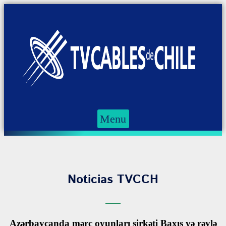
Menu
Noticias TVCCH
Azərbaycanda mərc oyunları şirkəti Baxış və rəylə