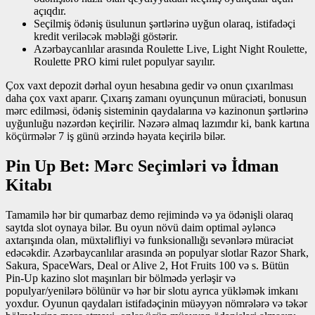
açıqdır.
Seçilmiş ödəniş üsulunun şərtlərinə uyğun olaraq, istifadəçi
kredit veriləcək məbləği göstərir.
Azərbaycanlılar arasında Roulette Live, Light Night Roulette,
Roulette PRO kimi rulet populyar sayılır.
Çox vaxt depozit dərhal oyun hesabına gedir və onun çıxarılması
daha çox vaxt aparır. Çıxarış zamanı oyunçunun müraciəti, bonusun
mərc edilməsi, ödəniş sisteminin qaydalarına və kazinonun şərtlərinə
uyğunluğu nəzərdən keçirilir. Nəzərə almaq lazımdır ki, bank kartına
köçürmələr 7 iş günü ərzində həyata keçirilə bilər.
Pin Up Bet: Mərc Seçimləri və İdman
Kitabı
Tamamilə hər bir qumarbaz demo rejimində və ya ödənişli olaraq
saytda slot oynaya bilər. Bu oyun növü daim optimal əyləncə
axtarışında olan, müxtəlifliyi və funksionallığı sevənlərə müraciət
edəcəkdir. Azərbaycanlılar arasında ən populyar slotlar Razor Shark,
Sakura, SpaceWars, Deal or Alive 2, Hot Fruits 100 və s. Bütün
Pin-Up kazino slot maşınları bir bölmədə yerləşir və
populyar/yenilərə bölünür və hər bir slotu ayrıca yükləmək imkanı
yoxdur. Oyunun qaydaları istifadəçinin müəyyən nömrələrə və təkər