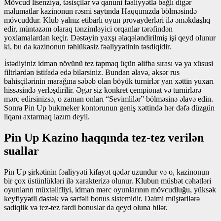
Mövcud lisenziya, təsisçilər və qanuni fəaliyyətlə bağlı digər
məlumatlar kazinonun rəsmi saytında Haqqımızda bölməsində
mövcuddur. Klub yalnız etibarlı oyun provayderləri ilə əməkdaşlıq
edir, müntəzəm olaraq tənzimləyici orqanlar tərəfindən
yoxlamalardan keçir. Dəstəyin yaxşı əlaqələndirilmiş işi qeyd olunur
ki, bu da kazinonun təhlükəsiz fəaliyyətinin təsdiqidir.
İstədiyiniz idman növünü tez tapmaq üçün əlifba sırası və ya xüsusi
filtrlərdən istifadə edə bilərsiniz. Bundan əlavə, əksər rus
bahisçilərinin marağına səbəb olan böyük turnirlər yan xəttin yuxarı
hissəsində yerləşdirilir. Əgər siz konkret çempionat və turnirlərə
mərc edirsinizsə, o zaman onları “Sevimlilər” bölməsinə əlavə edin.
Sonra Pin Up bukmeker kontorunun geniş xəttində hər dəfə düzgün
liqanı axtarmaq lazım deyil.
Pin Up Kazino haqqında tez-tez verilən
suallar
Pin Up şirkətinin fəaliyyəti kifayət qədər uzundur və o, kazinonun
bir çox üstünlükləri ilə xarakterizə olunur. Klubun müsbət cəhətləri
oyunların müxtəlifliyi, idman mərc oyunlarının mövcudluğu, yüksək
keyfiyyətli dəstək və sərfəli bonus sistemidir. Daimi müştərilərə
sadiqlik və tez-tez fərdi bonuslar da qeyd oluna bilər.