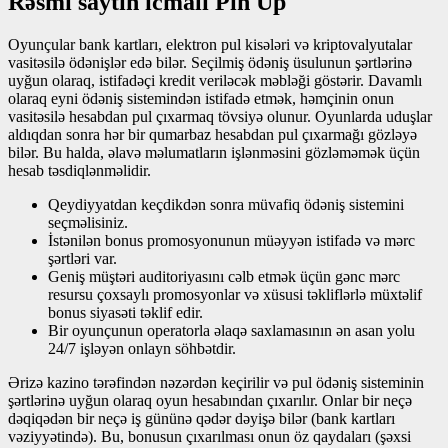
Rəsmi saytın icmalı Pin Up
Oyunçular bank kartları, elektron pul kisələri və kriptovalyutalar
vasitəsilə ödənişlər edə bilər. Seçilmiş ödəniş üsulunun şərtlərinə
uyğun olaraq, istifadəçi kredit veriləcək məbləği göstərir. Davamlı
olaraq eyni ödəniş sistemindən istifadə etmək, həmçinin onun
vasitəsilə hesabdan pul çıxarmaq tövsiyə olunur. Oyunlarda uduşlar
aldıqdan sonra hər bir qumarbaz hesabdan pul çıxarmağı gözləyə
bilər. Bu halda, əlavə məlumatların işlənməsini gözləməmək üçün
hesab təsdiqlənməlidir.
Qeydiyyatdan keçdikdən sonra müvafiq ödəniş sistemini
seçməlisiniz.
İstənilən bonus promosyonunun müəyyən istifadə və mərc
şərtləri var.
Geniş müştəri auditoriyasını cəlb etmək üçün gənc mərc
resursu çoxsaylı promosyonlar və xüsusi təkliflərlə müxtəlif
bonus siyasəti təklif edir.
Bir oyunçunun operatorla əlaqə saxlamasının ən asan yolu
24/7 işləyən onlayn söhbətdir.
Ərizə kazino tərəfindən nəzərdən keçirilir və pul ödəniş sisteminin
şərtlərinə uyğun olaraq oyun hesabından çıxarılır. Onlar bir neçə
dəqiqədən bir neçə iş gününə qədər dəyişə bilər (bank kartları
vəziyyətində). Bu, bonusun çıxarılması onun öz qaydaları (şəxsi