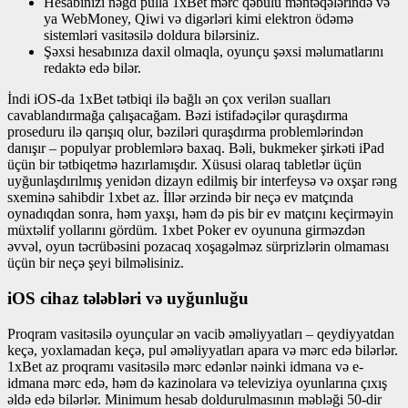
Hesabınızı nəğd pulla 1xBet mərc qəbulu məntəqələrində və
ya WebMoney, Qiwi və digərləri kimi elektron ödəmə
sistemləri vasitəsilə doldura bilərsiniz.
Şəxsi hesabınıza daxil olmaqla, oyunçu şəxsi məlumatlarını
redaktə edə bilər.
İndi iOS-da 1xBet tətbiqi ilə bağlı ən çox verilən sualları
cavablandırmağa çalışacağam. Bəzi istifadəçilər quraşdırma
proseduru ilə qarışıq olur, bəziləri quraşdırma problemlərindən
danışır – populyar problemlərə baxaq. Bəli, bukmeker şirkəti iPad
üçün bir tətbiqetmə hazırlamışdır. Xüsusi olaraq tabletlər üçün
uyğunlaşdırılmış yenidən dizayn edilmiş bir interfeysə və oxşar rəng
sxeminə sahibdir 1xbet az. İllər ərzində bir neçə ev matçında
oynadıqdan sonra, həm yaxşı, həm də pis bir ev matçını keçirməyin
müxtəlif yollarını gördüm. 1xbet Poker ev oyununa girməzdən
əvvəl, oyun təcrübəsini pozacaq xoşagəlməz sürprizlərin olmaması
üçün bir neçə şeyi bilməlisiniz.
iOS cihaz tələbləri və uyğunluğu
Proqram vasitəsilə oyunçular ən vacib əməliyyatları – qeydiyyatdan
keçə, yoxlamadan keçə, pul əməliyyatları apara və mərc edə bilərlər.
1xBet az proqramı vasitəsilə mərc edənlər nəinki idmana və e-
idmana mərc edə, həm də kazinolara və televiziya oyunlarına çıxış
əldə edə bilərlər. Minimum hesab doldurulmasının məbləği 50-dir