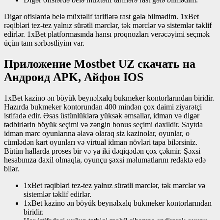
Digər ofislərdə belə müxtəlif tariflərə rast gələ bilmədim. 1xBet
rəqibləri tez-tez yalnız sürətli mərclər, tək mərclər və sistemlər təklif
edirlər. 1xBet platformasında hansı proqnozları verəcəyimi seçmək
üçün tam sərbəstliyim var.
Приложение Mostbet UZ скачать на
Андроид APK, Айфон IOS
1xBet kazino ən böyük beynəlxalq bukmeker kontorlarından biridir.
Hazırda bukmeker kontorundan 400 mindən çox daimi ziyarətçi
istifadə edir. Əsas üstünlüklərə yüksək əmsallar, idman və digər
tədbirlərin böyük seçimi və zəngin bonus seçimi daxildir. Saytda
idman mərc oyunlarına əlavə olaraq siz kazinolar, oyunlar, o
cümlədən kart oyunları və virtual idman növləri tapa bilərsiniz.
Bütün hallarda proses bir və ya iki dəqiqədən çox çəkmir. Şəxsi
hesabınıza daxil olmaqla, oyunçu şəxsi məlumatlarını redaktə edə
bilər.
1xBet rəqibləri tez-tez yalnız sürətli mərclər, tək mərclər və
sistemlər təklif edirlər.
1xBet kazino ən böyük beynəlxalq bukmeker kontorlarından
biridir.