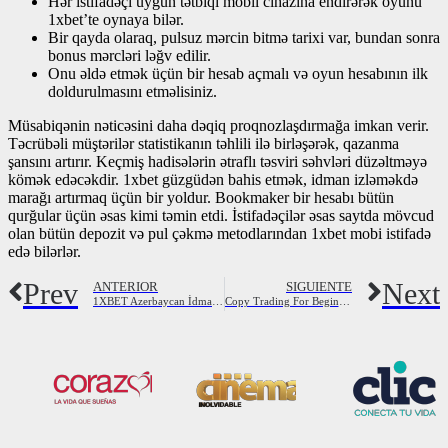
Hər istifadəçi uyğun tətbiqi mobil cihazına endirərək oyunu
1xbet’te oynaya bilər.
Bir qayda olaraq, pulsuz mərcin bitmə tarixi var, bundan sonra
bonus mərcləri ləğv edilir.
Onu əldə etmək üçün bir hesab açmalı və oyun hesabının ilk
doldurulmasını etməlisiniz.
Müsabiqənin nəticəsini daha dəqiq proqnozlaşdırmağa imkan verir.
Təcrübəli müştərilər statistikanın təhlili ilə birləşərək, qazanma
şansını artırır. Keçmiş hadisələrin ətraflı təsviri səhvləri düzəltməyə
kömək edəcəkdir. 1xbet güzgüdən bahis etmək, idman izləməkdə
marağı artırmaq üçün bir yoldur. Bookmaker bir hesabı bütün
qurğular üçün əsas kimi təmin etdi. İstifadəçilər əsas saytda mövcud
olan bütün depozit və pul çəkmə metodlarından 1xbet mobi istifadə
edə bilərlər.
Prev
Next
ANTERIOR
SIGUIENTE
1XBET Azerbaycan İdman üzrə onlayn mərclər ᐉ Bukmeker şirkəti 1xBet giriş ᐉ aze 1xbet.co
Copy Trading For Beginners 2023 The Best Platforms & Software