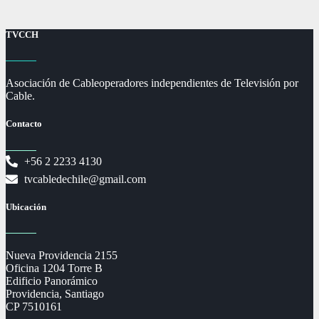
TVCCH
Asociación de Cableoperadores independientes de Televisión por
Cable.
Contacto
+56 2 2233 4130
tvcabledechile@gmail.com
Ubicación
Nueva Providencia 2155
Oficina 1204 Torre B
Edificio Panorámico
Providencia, Santiago
CP 7510161