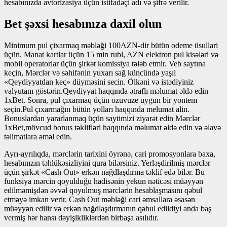
hesabınızda avtorizasiya üçün istifadəçi adı və şifrə verilir.
Bet şəxsi hesabınıza daxil olun
Minimum pul çixarmaq məbləği 100AZN-dir bütün odeme üsullari
üçün. Manat kartlar üçün 15 min rubl, AZN elektron pul kisələri və
mobil operatorlar üçün şirkət komissiya tələb etmir. Veb saytına
keçin, Mərclər və səhifənin yuxarı sağ küncündə yaşıl
«Qeydiyyatdan keç» düyməsini secin. Ölkəni və istədiyiniz
valyutanı göstərin.Qeydiyyat haqqında ətraflı məlumat əldə edin
1xBet. Sonra, pul çıxarmaq üçün ozuvuze uygun bir yontem
seçin.Pul çıxarmağın bütün yolları haqqında melumat alin.
Bonuslardan yararlanmaq üçün saytimizi ziyarət edin Mərclər
1xBet,mövcud bonus təklifləri haqqında məlumat əldə edin və əlavə
təlimatlara əməl edin.
Ayrı-ayrılıqda, mərclərin tarixini öyrənə, cari promosyonlara baxa,
hesabınızın təhlükəsizliyini qura bilərsiniz. Yerləşdirilmiş mərclər
üçün şirkət «Cash Out» erkən nağdlaşdırma təklif edə bilər. Bu
funksiya mərcin qoyulduğu hadisənin yekun nəticəsi müəyyən
edilməmişdən əvvəl qoyulmuş mərclərin hesablaşmasını qəbul
etməyə imkan verir. Cash Out məbləği cari əmsallara əsasən
müəyyən edilir və erkən nağdlaşdırmanın qəbul edildiyi anda baş
vermiş hər hansı dəyişikliklərdən birbaşa asılıdır.