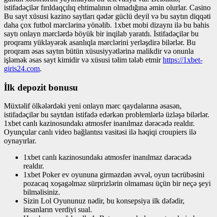
istifadəçilər fırıldaqçılıq ehtimalının olmadığına əmin olurlar. Casino
Bu sayt xüsusi kazino saytları qədər güclü deyil və bu saytın diqqəti
daha çox futbol mərclərinə yönəlib. 1xbet mobi dizaynı ilə bu bahis
saytı onlayn mərclərdə böyük bir inqilab yaratdı. İstifadəçilər bu
proqramı yükləyərək asanlıqla mərclərini yerləşdirə bilərlər. Bu
proqram əsas saytın bütün xüsusiyyətlərinə malikdir və onunla
işləmək əsas sayt kimidir və xüsusi təlim tələb etmir
https://1xbet-
giris24.com
.
İlk depozit bonusu
Müxtəlif ölkələrdəki yeni onlayn mərc qaydalarına əsasən,
istifadəçilər bu saytdan istifadə edərkən problemlərlə üzləşə bilərlər.
1xbet canlı kazinosundakı atmosfer inanılmaz dərəcədə realdır.
Oyunçular canlı video bağlantısı vasitəsi ilə həqiqi croupiers ilə
oynayırlar.
1xbet canlı kazinosundakı atmosfer inanılmaz dərəcədə
realdır.
1xbet Poker ev oyununa girməzdən əvvəl, oyun təcrübəsini
pozacaq xoşagəlməz sürprizlərin olmaması üçün bir neçə şeyi
bilməlisiniz.
Sizin Lol Oyununuz nədir, bu konsepsiya ilk dəfədir,
insanların verdiyi sual.