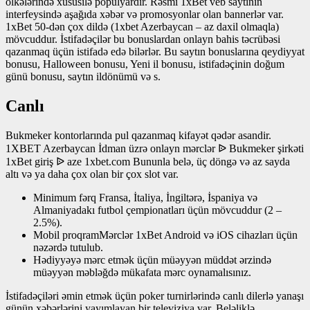
ölkələrində xüsusilə populyardır. Rəsmi 1xBet veb saytının
interfeysində aşağıda xəbər və promosyonlar olan bannerlər var.
1xBet 50-dən çox dildə (1xbet Azerbaycan – az daxil olmaqla)
mövcuddur. İstifadəçilər bu bonuslardan onlayn bahis təcrübəsi
qazanmaq üçün istifadə edə bilərlər. Bu saytın bonuslarına qeydiyyat
bonusu, Halloween bonusu, Yeni il bonusu, istifadəçinin doğum
günü bonusu, saytın ildönümü və s.
Canlı
Bukmeker kontorlarında pul qazanmaq kifayət qədər asandir.
1XBET Azerbaycan İdman üzrə onlayn mərclər ᐉ Bukmeker şirkəti
1xBet giriş ᐉ aze 1xbet.com Bununla belə, üç döngə və az sayda
altı və ya daha çox olan bir çox slot var.
Minimum fərq Fransa, İtaliya, İngiltərə, İspaniya və
Almaniyadakı futbol çempionatları üçün mövcuddur (2 –
2.5%).
Mobil proqramMərclər 1xBet Android və iOS cihazları üçün
nəzərdə tutulub.
Hədiyyəyə mərc etmək üçün müəyyən müddət ərzində
müəyyən məbləğdə mükafata mərc oynamalısınız.
İstifadəçiləri əmin etmək üçün poker turnirlərində canlı dilerlə yanaşı
günün xəbərlərini yayımlayan bir televiziya var. Beləliklə,