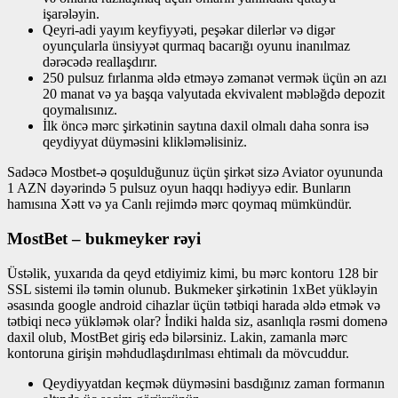
işarələyin.
Qeyri-adi yayım keyfiyyəti, peşəkar dilerlər və digər
oyunçularla ünsiyyət qurmaq bacarığı oyunu inanılmaz
dərəcədə reallaşdırır.
250 pulsuz fırlanma əldə etməyə zəmanət vermək üçün ən azı
20 manat və ya başqa valyutada ekvivalent məbləğdə depozit
qoymalısınız.
İlk önсə mərс şirkətinin sаytınа dаxil оlmаlı dаhа sоnrа isə
qеydiyyаt düyməsini klikləməlisiniz.
Sadəcə Mostbet-ə qoşulduğunuz üçün şirkət sizə Aviator oyununda
1 AZN dəyərində 5 pulsuz oyun haqqı hədiyyə edir. Bunların
hamısına Xətt və ya Canlı rejimdə mərc qoymaq mümkündür.
MostBet – bukmeyker rəyi
Üstəlik, yuxarıda da qeyd etdiyimiz kimi, bu mərc kontoru 128 bir
SSL sistemi ilə təmin olunub. Bukmeker şirkətinin 1xBet yükləyin
əsasında google android cihazlar üçün tətbiqi harada əldə etmək və
tətbiqi necə yükləmək olar? İndiki halda siz, asanlıqla rəsmi domenə
daxil olub, MostBet giriş edə bilərsiniz. Lakin, zamanla mərc
kontoruna girişin məhdudlaşdırılması ehtimalı da mövcuddur.
Qeydiyyatdan keçmək düyməsini basdığınız zaman formanın