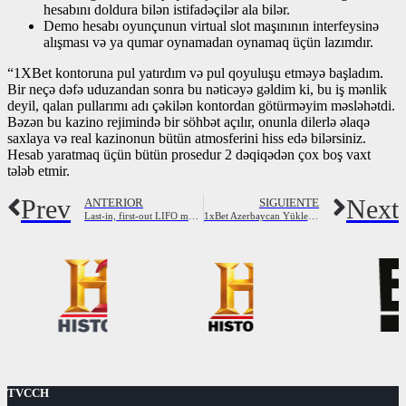
hesabını doldura bilən istifadəçilər ala bilər.
Demo hesabı oyunçunun virtual slot maşınının interfeysinə
alışması və ya qumar oynamadan oynamaq üçün lazımdır.
“1XBet kontoruna pul yatırdım və pul qoyuluşu etməyə başladım.
Bir neçə dəfə uduzandan sonra bu nəticəyə gəldim ki, bu iş mənlik
deyil, qalan pullarımı adı çəkilən kontordan götürməyim məsləhətdi.
Bəzən bu kazino rejimində bir söhbət açılır, onunla dilerlə əlaqə
saxlaya və real kazinonun bütün atmosferini hiss edə bilərsiniz.
Hesab yaratmaq üçün bütün prosedur 2 dəqiqədən çox boş vaxt
tələb etmir.
Prev
Next
ANTERIOR
SIGUIENTE
Last-in, first-out LIFO method in a periodic inventory system
1xBet Azerbaycan Yükle Mobil Az Indir Android i
TVCCH