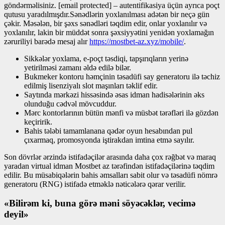
göndərməlisiniz. [email protected] – autentifikasiya üçün ayrıca poçt
qutusu yaradılmışdır.Sənədlərin yoxlanılması adətən bir neçə gün
çəkir. Məsələn, bir şəxs sənədləri təqdim edir, onlar yoxlanılır və
yoxlanılır, lakin bir müddət sonra şəxsiyyətini yenidən yoxlamağın
zəruriliyi barədə mesaj alır
https://mostbet-az.xyz/mobile/
.
Sikkələr yoxlama, e-poçt təsdiqi, tapşırıqların yerinə
yetirilməsi zamanı əldə edilə bilər.
Bukmeker kontoru həmçinin təsadüfi say generatoru ilə təchiz
edilmiş lisenziyalı slot maşınları təklif edir.
Saytında mərkəzi hissəsində əsas idman hadisələrinin əks
olunduğu cədvəl mövcuddur.
Mərc kontorlarının bütün mənfi və müsbət tərəfləri ilə gözdən
keçiririk.
Bahis tələbi tamamlanana qədər oyun hesabından pul
çıxarmaq, promosyonda iştirakdan imtina etmə sayılır.
Son dövrlər ərzində istifadəçilər arasında daha çox rəğbət və maraq
yaradan virtual idman Mostbet az tərəfindən istifadəçilərinə təqdim
edilir. Bu müsabiqələrin bahis əmsalları sabit olur və təsadüfi nömrə
generatoru (RNG) istifadə etməklə nəticələrə qərar verilir.
«Bilirəm ki, buna görə məni söyəcəklər, vecimə
deyil»