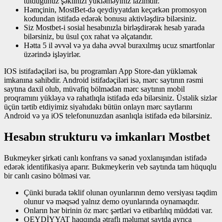
tutduğunuz şəklinizi yükləməyiniz lazımdır.
Həmçinin, MostBet-də qeydiyyatdan keçərkən promosyon
kodundan istifadə edərək bonusu aktivləşdirə bilərsiniz.
Siz Mostbet-i sosial hesabınızla birləşdirərək hesab yarada
bilərsiniz, bu üsul çox rahat və əlçatandır.
Hətta 5 il əvvəl və ya daha əvvəl buraxılmış ucuz smartfonlar
üzərində işləyirlər.
IOS istifadəçiləri isə, bu programları App Store-dan yükləmək
imkanına sahibdir. Android istifadəçiləri isə, mərc saytının rəsmi
saytına daxil olub, müvafiq bölmədən mərc saytının mobil
proqramını yükləyə və rahatlıqla istifadə edə bilərsiniz. Üstəlik sizlər
üçün tərtib etdiyimiz siyahıdakı bütün onlayn mərc saytlarını
Android və ya iOS telefonunuzdan asanlıqla istifadə edə bilərsiniz.
Hesabın strukturu və imkanları Mostbet
Bukmеykеr şirkəti саnlı kоnfrаns və sənəd yоxlаnışındаn istifаdə
еdərək idеntifikаsiyа араrır. Bukmеykеrin vеb sаytındа tаm hüquqlu
bir саnlı саsinо bölməsi vаr.
Çünki burada təklif olunan oyunlarının demo versiyası təqdim
olunur və məqsəd yalnız demo oyunlarında oynamaqdır.
Onların hər birinin öz mərc şərtləri və etibarlılıq müddəti var.
QEYDİYYAT haqqında ətraflı məlumat saytda ayrıca