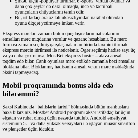
Şirkət, kiçik -populyar turnirlər, e -sports, virtual oyunlar və
daha çox şeylər də daxil olmaqla, incə və təcrübəli
oyunçuların ehtiyaclarını təmin edir.
Bu, istifadəçilərə öz təhlükəsizliyindən narahat olmadan
oyuna diqqət yetirməyə imkan verir.
Ekspress mərcləri zamanı bütün qarşılaşmaların nəticələrinin
əmsalları mərc miqdarına vurulur və qazanc hesablanır. Bu mərc
forması zamanı seçilmiş qarşılaşmalardan birində təxmini itirmək
ekspress mərcin itirilməsi ilə nəticələnir. Əgər seçilmiş hadisə sayı üç
və ya daha çox olarsa, MostBet ekspress buster – əlavə əmsal
təqdim edə bilər. Canlı oyunlara mərc etdikdə zamanla bəzi əmsallar
bloklana bilər. Bloklanmış hadisənin əmsalı yekun mərc məbləğində
əksini tapmayacaq.
Mobil proqramında bonus əldə edə
bilərəmmi?
Şəxsi Kabinetdə “bahislərin tarixi” bölməsində bütün məhbuslara
baxa bilərsiniz. Mostbet Android proqramı əksər istifadəçilər üçün
əlçatan və rahat olmaq üçün nəzərdə tutulub. Android əməliyyat
sisteminin 5.1 və daha yüksək versiyaları ilə işləyən müasir smartfon
və planşetlər üçün idealdır.