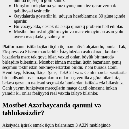
altında üç seçim görürsünüz.
Uduşların miqdarına yalnız oyunçunun tez qərar vermək
qabiliyyəti təsir edir.
Qaydalarda göstərilir ki, uduşun hesablanması 30 günə içində
aparılır.
Bu vəziyyətdə, dəstək ilə əlaqə quraraq problem həll ediblər.
Mostbet bonuslari götürməyin və mərc etməyin ən asan yolu
ayrıca məqalədə yazılmışdır.
Platformanın istifadəçiləri üçün üç mərc növü əlçatandır, bunlar Tək,
Ekspress və Sistem mərcləridir. İstəyinizdən asılı olaraq, konkret
bazarlarla mərc tək qoya bilər, yaxud onları böyük bir mərcdə
birləşdirə bilərsiniz. Mostbet idman matçları üçün bazarların geniş
seçimini təklif edən bukmeykerlərdən biridir. Yəni burada Cəmi,
Hendikep, İstisna, İkiqat Şans, Tək/Cüt və s. Canlı mərclər vasitəsilə
bir hadisənin əsas məqamlarını onlar baş verdikcə görə bilərsiniz,
beləcə qazanan nəticəni seçməkdə bunlardan istifadə edə bilərsiniz.
Canlı yayım funksiyası mərcçilərin matça daxil olmasına imkan
yaradır ki, onlar fəaliyyəti real vaxtda izləyə bilsinlər.
Mostbet Azərbaycanda qanuni və
təhlükəsizdir?
Aksiyada iştirak etmək üçün balansınızı 3 AZN məbləğində