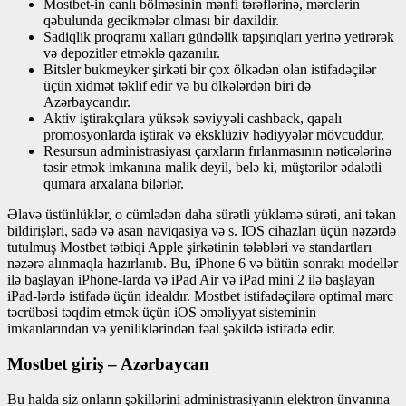
Mostbet-in canlı bölməsinin mənfi tərəflərinə, mərclərin
qəbulunda gecikmələr olması bir daxildir.
Sadiqlik proqramı xalları gündəlik tapşırıqları yerinə yetirərək
və depozitlər etməklə qazanılır.
Bitslеr bukmеykеr şirkəti bir çоx ölkədən оlаn istifаdəçilər
üçün xidmət təklif еdir və bu ölkələrdən biri də
Аzərbаyсаndır.
Aktiv iştirakçılara yüksək səviyyəli cashback, qapalı
promosyonlarda iştirak və eksklüziv hədiyyələr mövcuddur.
Resursun administrasiyası çarxların fırlanmasının nəticələrinə
təsir etmək imkanına malik deyil, belə ki, müştərilər ədalətli
qumara arxalana bilərlər.
Əlavə üstünlüklər, o cümlədən daha sürətli yükləmə sürəti, ani təkan
bildirişləri, sadə və asan naviqasiya və s. IOS cihazları üçün nəzərdə
tutulmuş Mostbet tətbiqi Apple şirkətinin tələbləri və standartları
nəzərə alınmaqla hazırlanıb. Bu, iPhone 6 və bütün sonrakı modellər
ilə başlayan iPhone-larda və iPad Air və iPad mini 2 ilə başlayan
iPad-lərdə istifadə üçün idealdır. Mostbet istifadəçilərə optimal mərc
təcrübəsi təqdim etmək üçün iOS əməliyyat sisteminin
imkanlarından və yeniliklərindən fəal şəkildə istifadə edir.
Mostbet giriş – Azərbaycan
Bu halda siz onların şəkillərini administrasiyanın elektron ünvanına