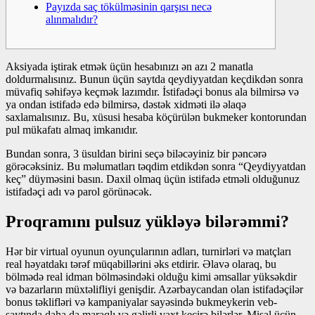
Payızda saç tökülməsinin qarşısı necə
alınmalıdır?
Aksiyada iştirak etmək üçün hesabınızı ən azı 2 manatla
doldurmalısınız. Bunun üçün saytda qeydiyyatdan keçdikdən sonra
müvafiq səhifəyə keçmək lazımdır. İstifadəçi bonus ala bilmirsə və
ya ondan istifadə edə bilmirsə, dəstək xidməti ilə əlaqə
saxlamalısınız. Bu, xüsusi hesaba köçürülən bukmeker kontorundan
pul mükafatı almaq imkanıdır.
Bundan sonra, 3 üsuldan birini seçə biləcəyiniz bir pəncərə
görəcəksiniz. Bu məlumatları təqdim etdikdən sonra “Qeydiyyatdan
keç” düyməsini basın. Daxil olmaq üçün istifadə etməli olduğunuz
istifadəçi adı və parol görünəcək.
Proqramını pulsuz yükləyə bilərəmmi?
Hər bir virtual oyunun oyunçularının adları, turnirləri və matçları
real həyatdakı tərəf müqabillərini əks etdirir. Əlavə olaraq, bu
bölmədə real idman bölməsindəki olduğu kimi əmsallar yüksəkdir
və bazarların müxtəlifliyi genişdir. Azərbaycandan olan istifadəçilər
bonus təklifləri və kampaniyalar sayəsində bukmeykerin veb-
saytında daha da maraqlı və gəlirli vaxt keçirə bilərlər. Misal üçün,