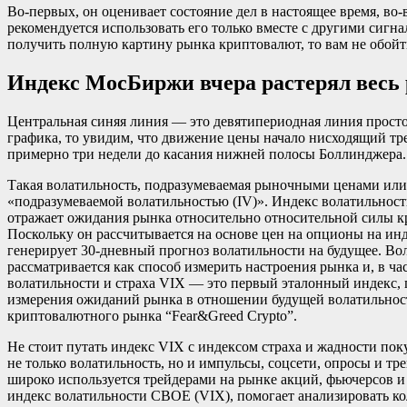
Во-первых, он оценивает состояние дел в настоящее время, во-
рекомендуется использовать его только вместе с другими сигн
получить полную картину рынка криптовалют, то вам не обойти
Индекс МосБиржи вчера растерял весь 
Центральная синяя линия — это девятипериодная линия просто
графика, то увидим, что движение цены начало нисходящий т
примерно три недели до касания нижней полосы Боллинджера.
Такая волатильность, подразумеваемая рыночными ценами или
«подразумеваемой волатильностью (IV)». Индекс волатильност
отражает ожидания рынка относительно относительной силы к
Поскольку он рассчитывается на основе цен на опционы на ин
генерирует 30-дневный прогноз волатильности на будущее. Вол
рассматривается как способ измерить настроения рынка и, в ча
волатильности и страха VIX — это первый эталонный индекс,
измерения ожиданий рынка в отношении будущей волатильност
криптовалютного рынка “Fear&Greed Crypto”.
Не стоит путать индекс VIX с индексом страха и жадности пок
не только волатильность, но и импульсы, соцсети, опросы и т
широко используется трейдерами на рынке акций, фьючерсов 
индекс волатильности CBOE (VIX), помогает анализировать ко