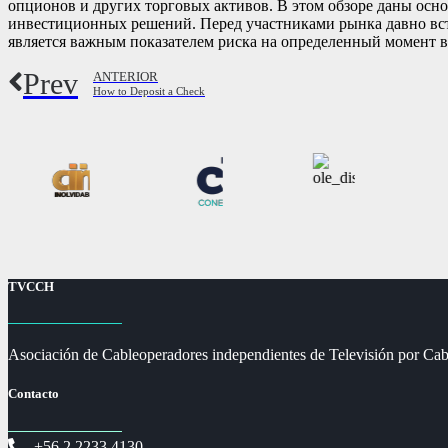
опционов и других торговых активов. В этом обзоре даны осн
инвестиционных решений. Перед участниками рынка давно вста
является важным показателем риска на определенный момент 
Prev
ANTERIOR
How to Deposit a Check
TVCCH
Asociación de Cableoperadores independientes de Televisión por Cab
Contacto
+56 2 2233 4130