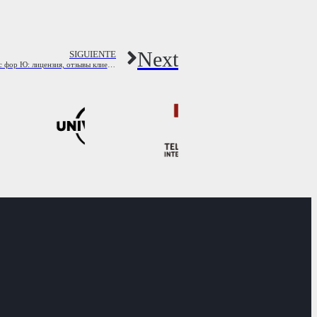
Next
SIGUIENTE
LamdaTrade Форекс Брокер, Рейтинг 2023 и Информация Форекс фор Ю: лицензия, отзывы клиентов о LamdaTrade, преимущества и недостатки