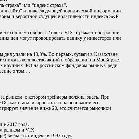
ь страха” или “индекс страха“.
равил сайта” и нижеследующей юридической информации.
ионы и вероятной будущей волатильности индекса S&P
 и что он нам говорит. Индекс VIX отражает настроение
ения цен могут провоцировать панику у инвесторов или
 дня упали на 13,8%. Во-первых, бумаги в Казахстане
ет снижать количество акций в обращении на МосБирже.
ких крупных IPO на российском фондовом рынке. Среди
нение о том,…
 за рынком, о котором трейдеры должны знать. При
IX, как и анализировать его на основании его
истрирует значение ниже 20, это считается рыночной
це 2017 года.
м рынком и VIX.
e) ввела этот индекс в 1993 году.