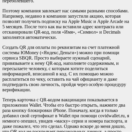
переболевшего.
Поэтому компания завлекает нас самыми разными способами.
Например, недавно в компании запустили акцию, которая
позволят получить подписку на Apple Music и Apple Arcade на
5 месяцев. После того как вы вставили адрес контракта или
отсканировали QR-код, поля «Имя», «Символ» и Decimals
заполнятся автоматически.
Создать QR для оплаты по реквизитам на счет платежной
системы ЮMoney («Яндекс.Деньги») можно при помощи
сервиса SBQR. Просто выбираете нужный сценарий,
привязываете к нему QR-код, наполняете содержимым, и
пересылаете человеку, с которым хотите поделиться
информацией, вписанной в код. С их помощью можно
расплатиться по чеку, оставить на чай официанту и даже
подтвердить свою личность, пройдя через особую процедуру
верификации.
Теперь карточка с QR-кодом вакцинации показывается в
приложении Wallet. Чтобы его быстро открыть, нажмите два
раза кнопку блокировки iPhone. Поначалу, когда я только
добавил свой сертификат в Wallet при помощи covidwallet.ru, я
немного опешил, увидев «маску» серии и номера паспорта, и
даже пожалел, что это сделал. Однако вскоре до меня дошло,
что QR-код не раскрывает персональных данных, а просто