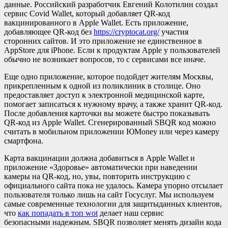
данные. Российский разработчик Евгений Колотилин создал
сервис Covid Wallet, который добавляет QR-код
вакцинированного в Apple Wallet. Есть приложение,
добавляющее QR-код без
https://cryptocat.org/
участия
сторонних сайтов. И это приложение не единственное в
AppStore для iPhone. Если к продуктам Apple у пользователей
обычно не возникает вопросов, то с сервисами все иначе.
Еще одно приложение, которое подойдет жителям Москвы,
прикрепленным к одной из поликлиник в столице. Оно
предоставляет доступ к электронной медицинской карте,
помогает записаться к нужному врачу, а также хранит QR-код.
После добавления карточки вы можете быстро показывать
QR-код из Apple Wallet. Сгенерированный SBQR код можно
считать в мобильном приложении ЮMoney или через камеру
смартфона.
Карта вакцинации должна добавиться в Apple Wallet и
приложение «Здоровье» автоматически при наведении
камеры на QR-код, но, увы, повторить инструкцию с
официального сайта пока не удалось. Камера упорно отсылает
пользователя только лишь на сайт Госуслуг. Мы используем
самые современные технологии для защитыданных клиентов,
что
как попадать в топ wot
делает наш сервис
безопасными надежным. SBQR позволяет менять дизайн кода