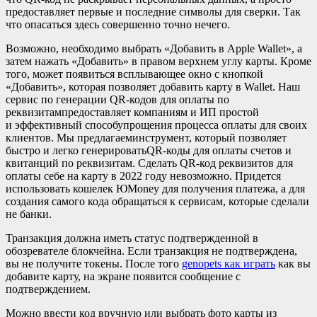
предоставляет первые и последние символы для сверки. Так
что опасаться здесь совершенно точно нечего.
Возможно, необходимо выбрать «Добавить в Apple Wallet», а
затем нажать «Добавить» в правом верхнем углу карты. Кроме
того, может появиться всплывающее окно с кнопкой
«Добавить», которая позволяет добавить карту в Wallet. Наш
сервис по генерации QR-кодов для оплаты по
реквизитампредоставляет компаниям и ИП простой
и эффективный способупрощения процесса оплаты для своих
клиентов. Мы предлагаеминструмент, который позволяет
быстро и легко генерироватьQR-коды для оплаты счетов и
квитанций по реквизитам. Сделать QR-код реквизитов для
оплаты себе на карту в 2022 году невозможно. Придется
использовать кошелек ЮMoney для получения платежа, а для
создания самого кода обращаться к сервисам, которые сделали
не банки.
Транзакция должна иметь статус подтвержденной в
обозревателе блокчейна. Если транзакция не подтверждена,
вы не получите токены. После того
genopets как играть
как вы
добавите карту, на экране появится сообщение с
подтверждением.
Можно ввести код вручную или выбрать фото карты из