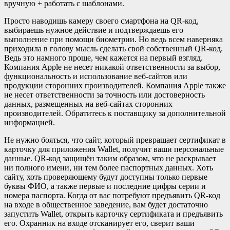
вручную + работать с шаблонами.
Просто наводишь камеру своего смартфона на QR-код,
выбираешь нужное действие и подтверждаешь его
выполнение при помощи биометрии. Но ведь всем наверняка
приходила в голову мысль сделать свой собственный QR-код.
Ведь это намного проще, чем кажется на первый взгляд.
Компания Apple не несет никакой ответственности за выбор,
функциональность и использование веб-сайтов или
продукции сторонних производителей. Компания Apple также
не несет ответственности за точность или достоверность
данных, размещенных на веб-сайтах сторонних
производителей. Обратитесь к поставщику за дополнительной
информацией.
Не нужно бояться, что сайт, который превращает сертификат в
карточку для приложения Wallet, получит ваши персональные
данные. QR-код защищён таким образом, что не раскрывает
ни полного имени, ни тем более паспортных данных. Хоть
сайту, хоть проверяющему будут доступны только первые
буквы ФИО, а также первые и последние цифры серии и
номера паспорта. Когда от вас потребуют предъявить QR-код
на входе в общественное заведение, вам будет достаточно
запустить Wallet, открыть карточку сертификата и предъявить
его. Охранник на входе отсканирует его, сверит ваши