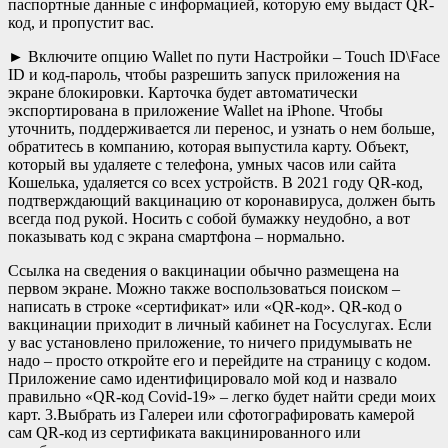
паспортные данные с информацией, которую ему выдаст QR-
код, и пропустит вас.
► Включите опцию Wallet по пути Настройки – Touch ID\Face
ID и код-пароль, чтобы разрешить запуск приложения на
экране блокировки. Карточка будет автоматически
экспортирована в приложение Wallet на iPhone. Чтобы
уточнить, поддерживается ли перенос, и узнать о нем больше,
обратитесь в компанию, которая выпустила карту. Объект,
который вы удаляете с телефона, умных часов или сайта
Кошелька, удаляется со всех устройств. В 2021 году QR-код,
подтверждающий вакцинацию от коронавируса, должен быть
всегда под рукой. Носить с собой бумажку неудобно, а вот
показывать код с экрана смартфона – нормально.
Ссылка на сведения о вакцинации обычно размещена на
первом экране. Можно также воспользоваться поиском –
написать в строке «сертификат» или «QR-код». QR-код о
вакцинации приходит в личный кабинет на Госуслугах. Если
у вас установлено приложение, то ничего придумывать не
надо – просто откройте его и перейдите на страницу с кодом.
Приложение само идентифицировало мой код и назвало
правильно «QR-код Covid-19» – легко будет найти среди моих
карт. 3.Выбрать из Галереи или сфотографировать камерой
сам QR-код из сертификата вакцинированного или