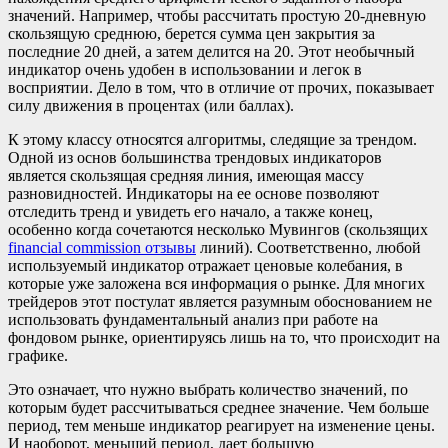
значений. Например, чтобы рассчитать простую 20-дневную
скользящую среднюю, берется сумма цен закрытия за
последние 20 дней, а затем делится на 20. Этот необычный
индикатор очень удобен в использовании и легок в
восприятии. Дело в том, что в отличие от прочих, показывает
силу движения в процентах (или баллах).
К этому классу относятся алгоритмы, следящие за трендом.
Одной из основ большинства трендовых индикаторов
является скользящая средняя линия, имеющая массу
разновидностей. Индикаторы на ее основе позволяют
отследить тренд и увидеть его начало, а также конец,
особенно когда сочетаются несколько Мувингов (скользящих
financial commission отзывы
линий). Соответственно, любой
используемый индикатор отражает ценовые колебания, в
которые уже заложена вся информация о рынке. Для многих
трейдеров этот постулат является разумным обоснованием не
использовать фундаментальный анализ при работе на
фондовом рынке, ориентируясь лишь на то, что происходит на
графике.
Это означает, что нужно выбрать количество значений, по
которым будет рассчитываться среднее значение. Чем больше
период, тем меньше индикатор реагирует на изменение цены.
И наоборот, меньший период, дает большую