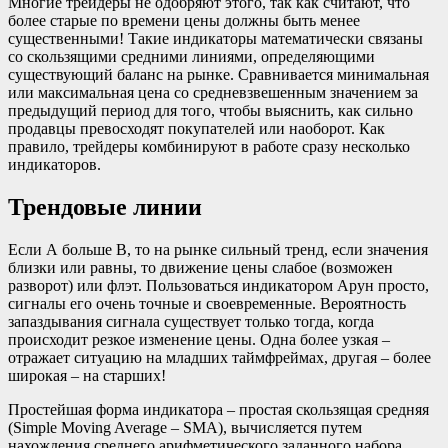
Многие трейдеры не одобряют этого, так как считают, что
более старые по времени цены должны быть менее
существенными! Такие индикаторы математически связаны
со скользящими средними линиями, определяющими
существующий баланс на рынке. Сравнивается минимальная
или максимальная цена со средневзвешенным значением за
предыдущий период для того, чтобы выяснить, как сильно
продавцы превосходят покупателей или наоборот. Как
правило, трейдеры комбинируют в работе сразу несколько
индикаторов.
Трендовые линии
Если А больше В, то на рынке сильный тренд, если значения
близки или равны, то движение цены слабое (возможен
разворот) или флэт. Пользоваться индикатором Арун просто,
сигналы его очень точные и своевременные. Вероятность
запаздывания сигнала существует только тогда, когда
происходит резкое изменение цены. Одна более узкая –
отражает ситуацию на младших таймфреймах, другая – более
широкая – на старших!
Простейшая форма индикатора – простая скользящая средняя
(Simple Moving Average – SMA), вычисляется путем
нахождения среднего арифметического заданного набора