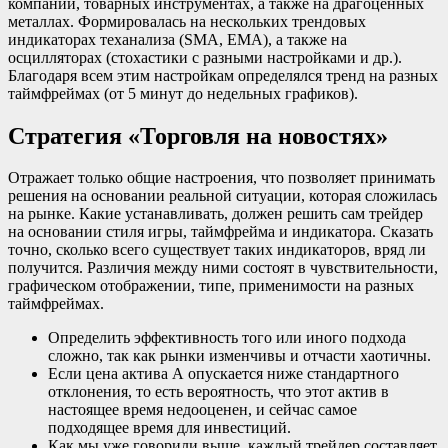
компаний, товарных инструментах, а также на драгоценных
металлах. Формировалась на нескольких трендовых
индикаторах теханализа (SMA, EMA), а также на
осцилляторах (стохастики с разными настройками и др.).
Благодаря всем этим настройкам определялся тренд на разных
таймфреймах (от 5 минут до недельных графиков).
Стратегия «Торговля на новостях»
Отражает только общие настроения, что позволяет принимать
решения на основании реальной ситуации, которая сложилась
на рынке. Какие устанавливать, должен решить сам трейдер
на основании стиля игры, таймфрейма и индикатора. Сказать
точно, сколько всего существует таких индикаторов, вряд ли
получится. Различия между ними состоят в чувствительности,
графическом отображении, типе, применимости на разных
таймфреймах.
Определить эффективность того или иного подхода
сложно, так как рынки изменчивы и отчасти хаотичны.
Если цена актива А опускается ниже стандартного
отклонения, то есть вероятность, что этот актив в
настоящее время недооценен, и сейчас самое
подходящее время для инвестиций.
Как мы уже говорили выше, каждый трейдер составляет