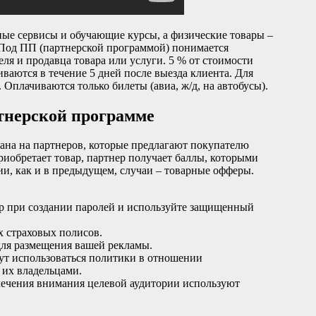
ные сервисы и обучающие курсы, а физические товары –
. Под ПП (партнерской программой) понимается
еля и продавца товара или услуги. 5 % от стоимости
ваются в течение 5 дней после выезда клиента. Для
. Оплачиваются только билеты (авиа, ж/д, на автобусы).
тнерской программе
ана на партнеров, которые предлагают покупателю
риобретает товар, партнер получает баллы, которыми
и, как и в предыдущем, случаи – товарные офферы.
фр при создании паролей и используйте защищенный
х страховых полисов.
для размещения вашей рекламы.
ут использоваться политики в отношении
их владельцами.
влечения внимания целевой аудитории используют