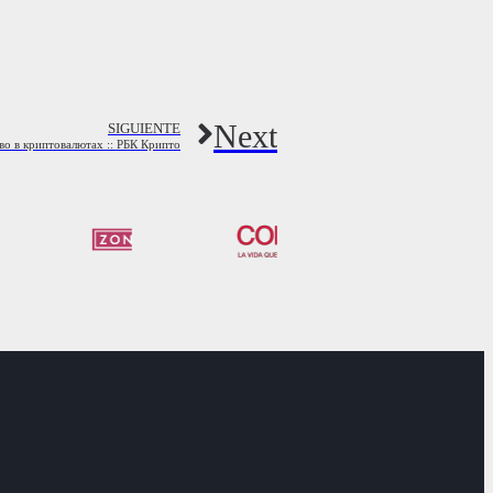
Next
SIGUIENTE
во в криптовалютах :: РБК Крипто