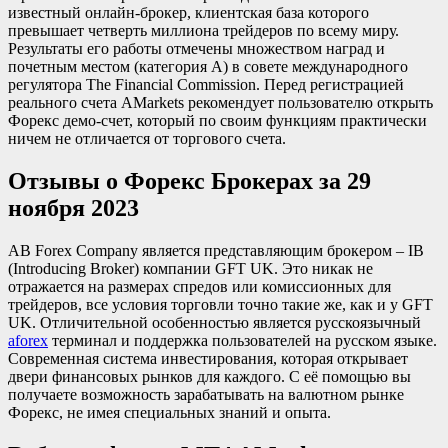
известный онлайн-брокер, клиентская база которого
превышает четверть миллиона трейдеров по всему миру.
Результаты его работы отмечены множеством наград и
почетным местом (категория А) в совете международного
регулятора The Financial Commission. Перед регистрацией
реального счета AMarkets рекомендует пользователю открыть
Форекс демо-счет, который по своим функциям практически
ничем не отличается от торгового счета.
Отзывы о Форекс Брокерах за 29
ноября 2023
AB Forex Company является представляющим брокером – IB
(Introducing Broker) компании GFT UK. Это никак не
отражается на размерах спредов или комиссионных для
трейдеров, все условия торговли точно такие же, как и у GFT
UK. Отличительной особенностью является русскоязычный
aforex
терминал и поддержка пользователей на русском языке.
Современная система инвестирования, которая открывает
двери финансовых рынков для каждого. С её помощью вы
получаете возможность зарабатывать на валютном рынке
Форекс, не имея специальных знаний и опыта.