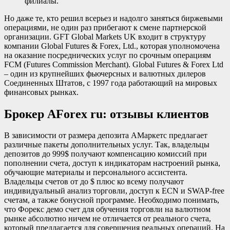
филиалы.
Но даже те, кто решил всерьез и надолго заняться биржевыми
операциями, не один раз прибегают к смене партнерской
организации. GFT Global Markets UK входит в структуру
компании Global Futures & Forex, Ltd., которая уполномочена
на оказание посреднических услуг по срочным операциям
FCM (Futures Commission Merchant). Global Futures & Forex Ltd
– один из крупнейших фьючерсных и валютных дилеров
Соединенных Штатов, с 1997 года работающий на мировых
финансовых рынках.
Брокер AForex ru: отзывы клиентов
В зависимости от размера депозита АМаркетс предлагает
различные пакеты дополнительных услуг. Так, владельцы
депозитов до 999$ получают компенсацию комиссий при
пополнении счета, доступ к индикаторам настроений рынка,
обучающие материалы и персонального ассистента.
Владельцы счетов от до $ плюс ко всему получают
индивидуальный анализ торговли, доступ к ECN и SWAP-free
счетам, а также бонусной программе. Необходимо понимать,
что Форекс демо счет для обучения торговли на валютном
рынке абсолютно ничем не отличается от реального счета,
который предлагается для совершения реальных операций. На