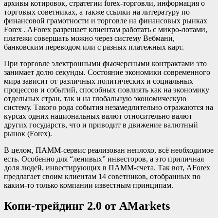
архивы котировок, стратегии forex-торговли, информация о
торговых советниках, а также ссылки на литературу по
финансовой грамотности и торговле на финансовых рынках
Forex . AForex разрешает клиентам работать с микро-лотами,
платежи совершать можно через систему Вебмани,
банковским переводом или с разных платежных карт.
При торговле электронными фьючерсными контрактами это
занимает долю секунды. Состояние экономики современного
мира зависит от различных политических и социальных
процессов и событий, способных повлиять как на экономику
отдельных стран, так и на глобальную экономическую
систему. Такого рода события незамедлительно отражаются на
курсах одних национальных валют относительно валют
других государств, что и приводит в движение валютный
рынок (Forex).
В целом, ПАММ-сервис реализован неплохо, всё необходимое
есть. Особенно для “ленивых” инвесторов, а это приличная
доля людей, инвестирующих в ПАММ-счета. Так вот, AForex
предлагает своим клиентам 14 советников, отобранных по
каким-то только компании известным принципам.
Копи-трейдинг 2.0 от AMarkets