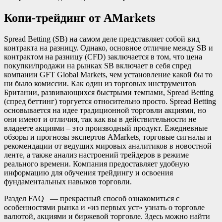
Копи-трейдинг от AMarkets
Spread Betting (SB) на самом деле представляет собой вид
контракта на разницу. Однако, основное отличие между SB и
контрактом на разницу (CFD) заключается в том, что цена
покупки/продажи на рынках SB включает в себя спред
компании GFT Global Markets, чем установление какой бы то
ни было комиссии. Как один из торговых инструментов
Британии, развивающихся быстрыми темпами, Spread Betting
(спред беттинг) торгуется относительно просто. Spread Betting
основывается на идее традиционной торговли акциями, но
они имеют и отличия, так как вы в действительности не
владеете акциями – это производный продукт. Ежедневные
обзоры и прогнозы экспертов AMarkets, торговые сигналы и
рекомендации от ведущих мировых аналитиков в новостной
ленте, а также анализ настроений трейдеров в режиме
реального времени. Компания предоставляет удобную
информацию для обучения трейдингу и освоения
фундаментальных навыков торговли.
Раздел FAQ — прекрасный способ ознакомиться с
особенностями рынка и «из первых уст» узнать о торговле
валютой, акциями и биржевой торговле. Здесь можно найти